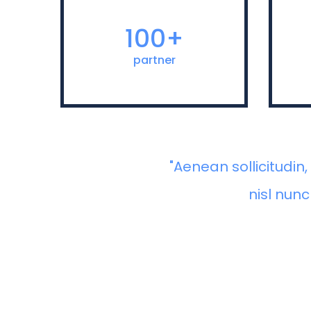
Nam dapibus nisl vitae elit
fringilla rutrum. Aenean
100+
sollicitudin, erat a elementum
sol
rutrum, neque sem pretium
r
partner
metus, quis mollis nisl nunc et
met
massa.
"Aenean sollicitudi
nisl nunc