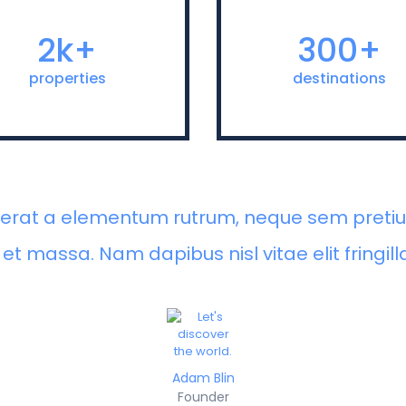
Nam dapibus nisl vitae elit
Nam dapibus nisl vita
fringilla rutrum. Aenean
fringilla rutrum. 
2k+
300+
licitudin, erat a elementum
sollicitudin, erat a ele
utrum, neque sem pretium
rutrum, neque sem pr
properties
destinations
us, quis mollis nisl nunc et
metus, quis mollis nisl n
massa.
m
n, erat a elementum rutrum, neque sem pretiu
 et massa. Nam dapibus nisl vitae elit fringill
Adam Blin
Founder