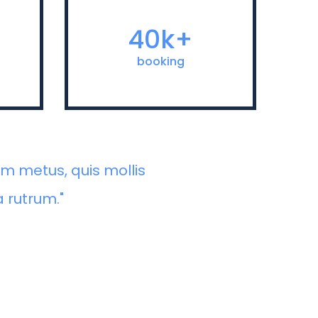
e elit
Nam dapibus nisl vitae elit
Aenean
fringilla rutrum. Aenean
40k+
mentum
sollicitudin, erat a elementum
etium
rutrum, neque sem pretium
booking
unc et
metus, quis mollis nisl nunc et
assa.
massa.
m metus, quis mollis
a rutrum."