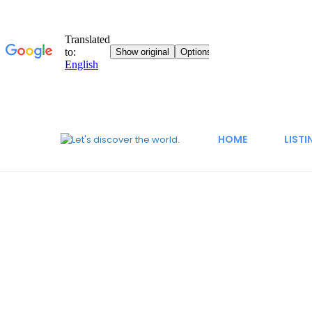
HOME
LISTI
About Us