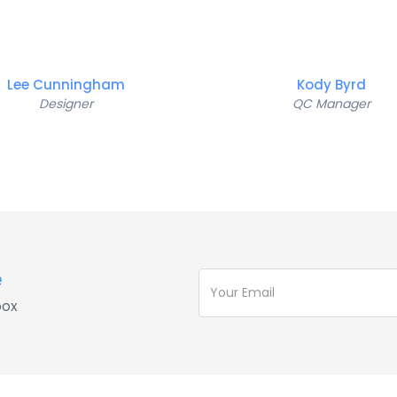
Lee Cunningham
Kody Byrd
Designer
QC Manager
e
box