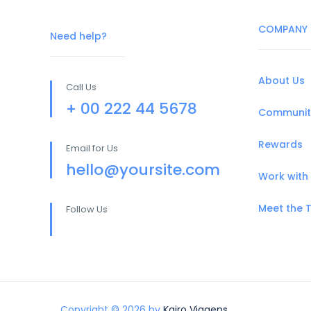
COMPANY
Need help?
About Us
Call Us
+ 00 222 44 5678
Communit
Rewards
Email for Us
hello@yoursite.com
Work with
Meet the
Follow Us
Copyright © 2026 by
Kairo Viagens