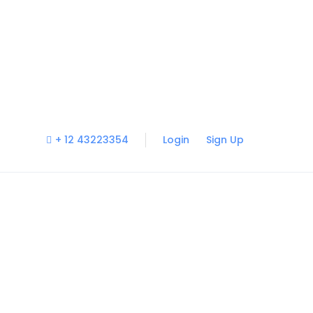
+ 12 43223354
Login
Sign Up